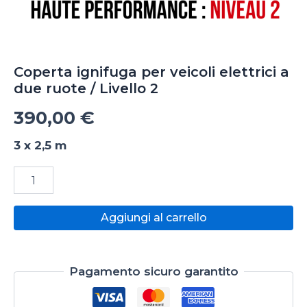
Coperta ignifuga per veicoli elettrici a
due ruote / Livello 2
390,00
€
3 x 2,5 m
Coperta
ignifuga
per
veicoli
Aggiungi al carrello
elettrici
a
due
ruote
Pagamento sicuro garantito
/
Livello