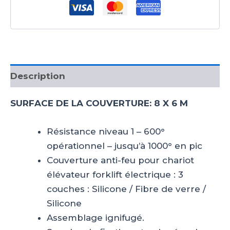
électrique
/
Niveau
1
Description
SURFACE DE LA COUVERTURE: 8 X 6 M
Résistance niveau 1 – 600°
opérationnel – jusqu’à 1000° en pic
Couverture anti-feu pour chariot
élévateur forklift électrique : 3
couches : Silicone / Fibre de verre /
Silicone
Assemblage ignifugé.