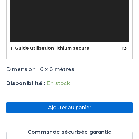
1. Guide utilisation lithium secure
1:31
Dimension : 6 x 8 mètres
Disponibilité :
En stock
quantité
de
Ajouter au panier
Couverture
anti-
feu
chariot
Commande sécurisée garantie
élévateur