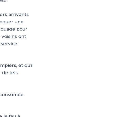
eau.
rs arrivants
ovoquer une
orquage pour
 voisins ont
 service
piers, et qu’il
 de tels
té consumée
 le feu à