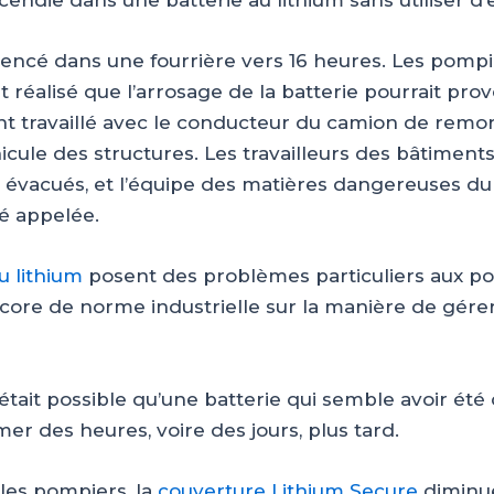
cendie dans une batterie au lithium sans utiliser d’
ncé dans une fourrière vers 16 heures. Les pompie
 réalisé que l’arrosage de la batterie pourrait pr
ont travaillé avec le conducteur du camion de rem
icule des structures. Les travailleurs des bâtiments
évacués, et l’équipe des matières dangereuses du
té appelée.
u lithium
posent des problèmes particuliers aux pom
ncore de norme industrielle sur la manière de gérer
il était possible qu’une batterie qui semble avoir é
mer des heures, voire des jours, plus tard.
les pompiers, la
couverture Lithium Secure
diminue