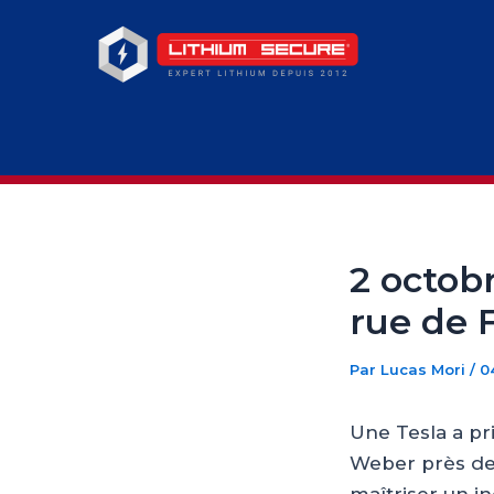
Aller
au
contenu
2 octobr
rue de 
Par
Lucas Mori
/
0
Une Tesla a pr
Weber près de 