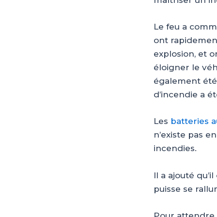
maîtriser un in
Le feu a comme
ont rapidement
explosion, et 
éloigner le véh
également été 
d’incendie a é
Les
batteries a
n’existe pas e
incendies.
Il a ajouté qu’
puisse se rallu
Pour attendre 