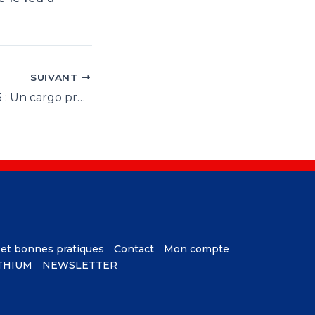
SUIVANT
20 Octobre 2023 : Un cargo prend feu à cause de motos électriques
 et bonnes pratiques
Contact
Mon compte
ITHIUM
NEWSLETTER