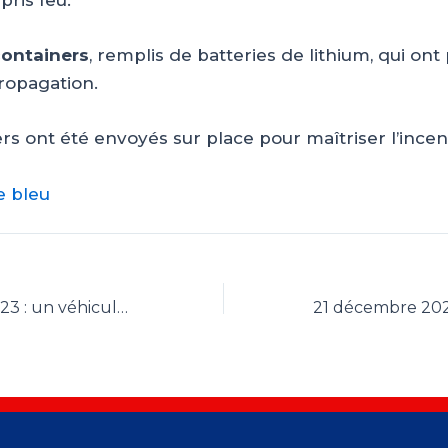
pris feu.
containers
, remplis de batteries de lithium, qui ont p
ropagation.
s ont été envoyés sur place pour maîtriser l’incen
e bleu
12 decembre 2023 : un véhicule électrique a pris feu au Danemark