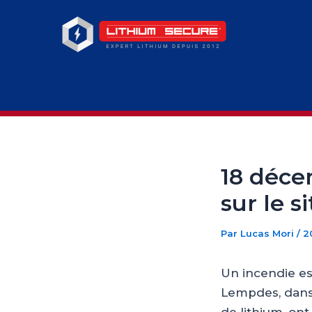
Aller
au
contenu
18 déce
sur le s
Par
Lucas Mori
/
2
Un incendie est
Lempdes, dans 