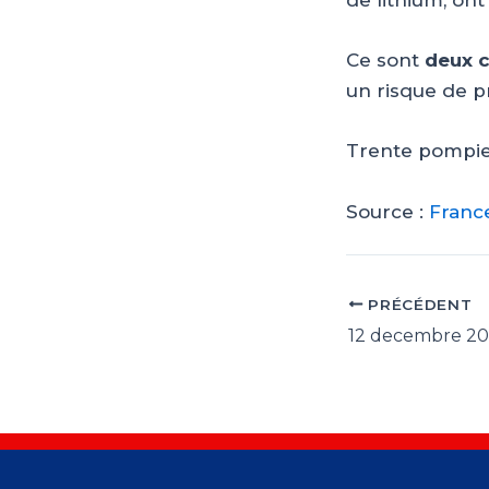
de lithium, ont 
Ce sont
deux 
un risque de p
Trente pompier
Source :
Franc
PRÉCÉDENT
Navigation
des
articles