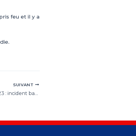
ris feu et il y a
die.
SUIVANT
21 décembre 2023 : incident batterie TESLA MODEL s en Belgique