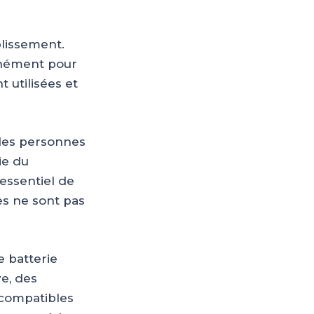
blissement.
anément pour
 utilisées et
 des personnes
ie du
 essentiel de
es ne sont pas
 batterie
e, des
ncompatibles