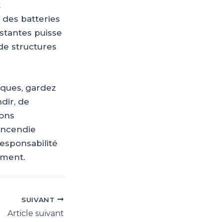
t
 des batteries
istantes puisse
de structures
isques, gardez
ndir, de
ions
’incendie
responsabilité
ement.
SUIVANT
Article suivant