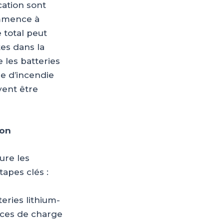
cation sont
ommence à
 total peut
tes dans la
 les batteries
ue d’incendie
vent être
ion
lure les
tapes clés :
eries lithium-
nces de charge