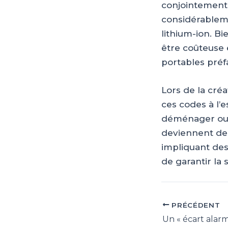
conjointement p
considérableme
lithium-ion. Bi
être coûteuse 
portables préf
Lors de la créa
ces codes à l’e
déménager ou d
deviennent de 
impliquant des 
de garantir la 
PRÉCÉDENT
Navigation
des