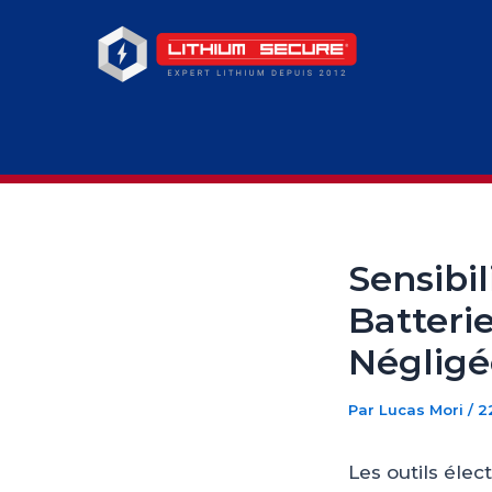
Aller
au
contenu
Sensibi
Batterie
Négligé
Par
Lucas Mori
/
2
Les outils éle