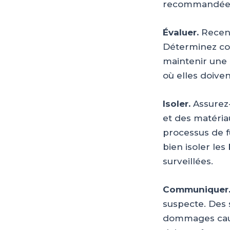
recommandées e
Évaluer.
Recens
Déterminez co
maintenir une 
où elles doive
Isoler.
Assurez-
et des matéria
processus de fu
bien isoler le
surveillées.
Communiquer
suspecte. Des 
dommages causé