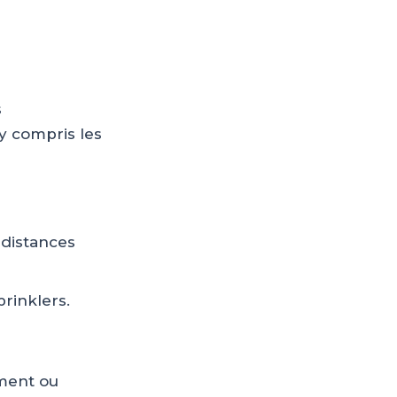
s
 y compris les
 distances
prinklers.
ement ou