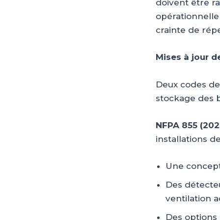
doivent être 
opérationnelle
crainte de rép
Mises à jour d
Deux codes de s
stockage des ba
NFPA 855 (202
installations d
Une concept
Des détecteu
ventilation 
Des options 