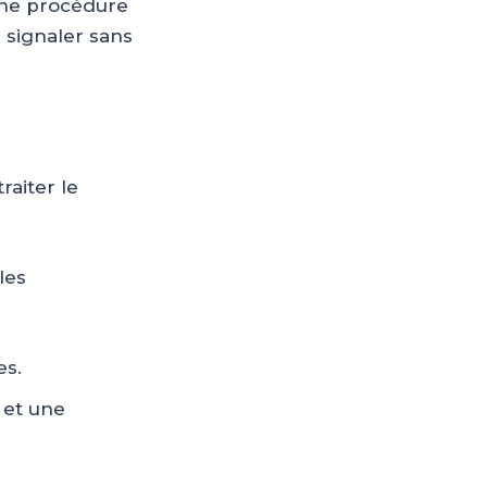
une procédure
 signaler sans
raiter le
les
es.
 et une