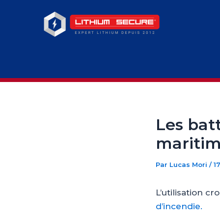
Aller
au
contenu
Les batt
mariti
Par
Lucas Mori
/
1
L’utilisation c
d’incendie.