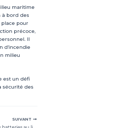
ilieu maritime
on à bord des
 place pour
ction précoce,
ersonnel. Il
n d’incendie
n milieu
e est un défi
a sécurité des
SUIVANT
Les accidents des batteries au lithium