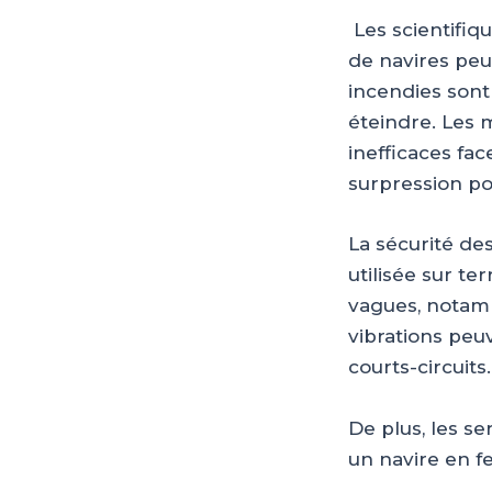
Les scientifiq
de navires peu
incendies sont 
éteindre. Les 
inefficaces fac
surpression po
La sécurité de
utilisée sur te
vagues, notamm
vibrations peu
courts-circuits
De plus, les s
un navire en fe