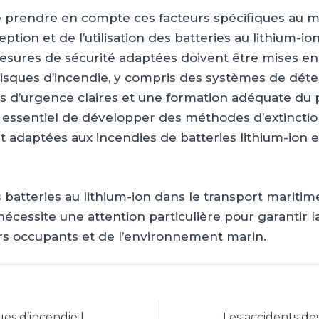
 de prendre en compte ces facteurs spécifiques au m
eption et de l’utilisation des batteries au lithium-i
esures de sécurité adaptées doivent être mises en
risques d’incendie, y compris des systèmes de déte
 d’urgence claires et une formation adéquate du p
essentiel de développer des méthodes d’extinctio
 adaptées aux incendies de batteries lithium-ion e
 batteries au lithium-ion dans le transport maritim
écessite une attention particulière pour garantir l
urs occupants et de l’environnement marin.
Réduire les risques d’incendie lors de la charge de votre batterie lithium