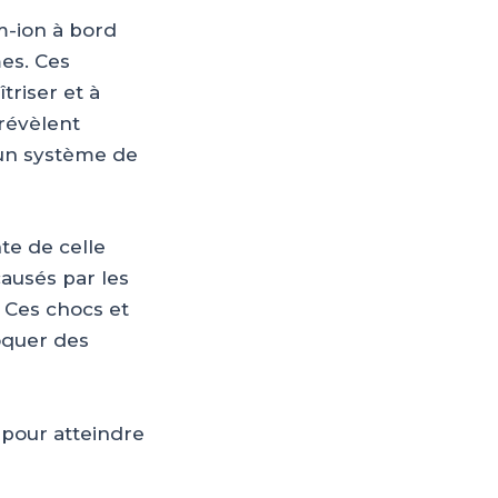
m-ion à bord
es. Ces
triser et à
 révèlent
d’un système de
te de celle
causés par les
 Ces chocs et
oquer des
 pour atteindre