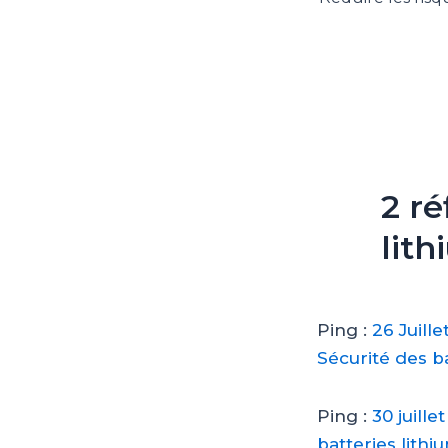
articles
2 ré
lit
Ping :
26 Juill
Sécurité des ba
Ping :
30 juill
batteries lithi